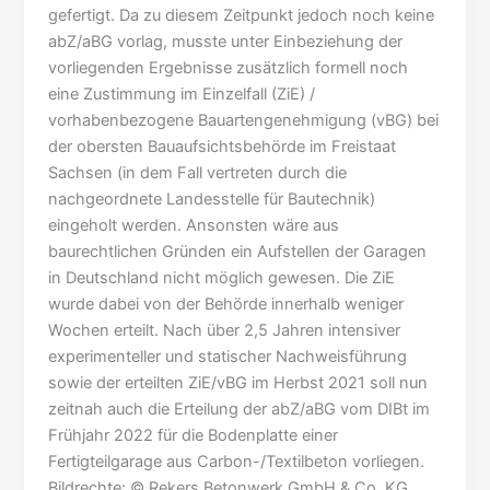
gefertigt. Da zu diesem Zeitpunkt jedoch noch keine
abZ/aBG vorlag, musste unter Einbeziehung der
vorliegenden Ergebnisse zusätzlich formell noch
eine Zustimmung im Einzelfall (ZiE) /
vorhabenbezogene Bauartengenehmigung (vBG) bei
der obersten Bauaufsichtsbehörde im Freistaat
Sachsen (in dem Fall vertreten durch die
nachgeordnete Landesstelle für Bautechnik)
eingeholt werden. Ansonsten wäre aus
baurechtlichen Gründen ein Aufstellen der Garagen
in Deutschland nicht möglich gewesen. Die ZiE
wurde dabei von der Behörde innerhalb weniger
Wochen erteilt. Nach über 2,5 Jahren intensiver
experimenteller und statischer Nachweisführung
sowie der erteilten ZiE/vBG im Herbst 2021 soll nun
zeitnah auch die Erteilung der abZ/aBG vom DIBt im
Frühjahr 2022 für die Bodenplatte einer
Fertigteilgarage aus Carbon-/Textilbeton vorliegen.
Bildrechte: © Rekers Betonwerk GmbH & Co. KG