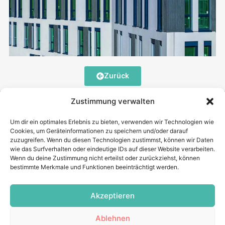
Zurück
Zustimmung verwalten
Um dir ein optimales Erlebnis zu bieten, verwenden wir Technologien wie
Cookies, um Geräteinformationen zu speichern und/oder darauf
zuzugreifen. Wenn du diesen Technologien zustimmst, können wir Daten
wie das Surfverhalten oder eindeutige IDs auf dieser Website verarbeiten.
Fragen?
Wenn du deine Zustimmung nicht erteilst oder zurückziehst, können
Haben Sie noch Fragen? Dann senden Sie uns eine E-Mail an
bestimmte Merkmale und Funktionen beeinträchtigt werden.
info@punktum-betonbauteile.de
Rechtliches
Akzeptieren
Kontakt
Impressum
Ablehnen